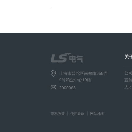
关
公
上海市普陀区南郑路355弄
9号鸿企中心19楼
宣
人
2000063
隐私政策
使用条款
网站地图