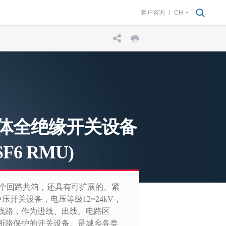
客户咨询
CH
气体全绝缘开关设备
 SF6 RMU)
6个回路共箱，还具有可扩展的、紧
压开关设备，电压等级12~24kV，
线路，作为进线、出线、电路区
断路保护的开关设备。是城乡各类