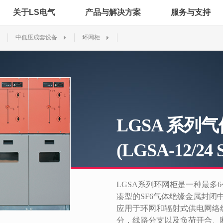
关于LS电气
产品与解决方案
服务与支持
中低压成套设备
环网柜
LGSA 系列
(LGSA-12/24
LGSA系列环网柜是一种最多
凑型的SF6气体绝缘金属封闭中
应用于环网和辐射式供电网络
分，线路分支以及负荷开合、