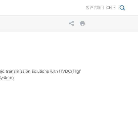
客户咨询
CH
sed transmission solutions with HVDC(High
System).