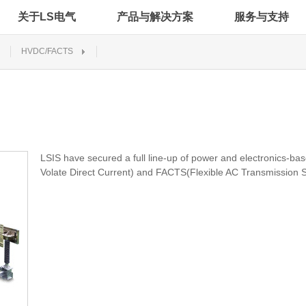
关于LS电气
产品与解决方案
服务与支持
HVDC/FACTS
LSIS have secured a full line-up of power and electronics-ba
Volate Direct Current) and FACTS(Flexible AC Transmission 