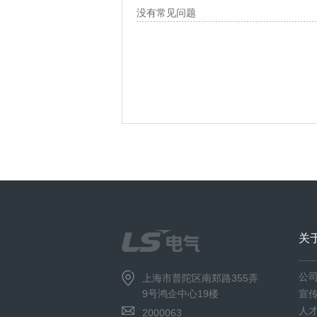
没有常见问题
关
公
上海市普陀区南郑路355弄
9号鸿企中心19楼
宣
人
2000063